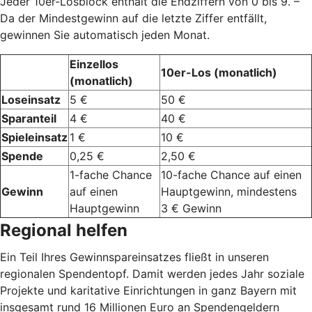
Jeder 10er-Losblock enthält die Endziffern von 0 bis 9. –
Da der Mindestgewinn auf die letzte Ziffer entfällt,
gewinnen Sie automatisch jeden Monat.
Einzellos
10er-Los (monatlich)
(monatlich)
Loseinsatz
5 €
50 €
Sparanteil
4 €
40 €
Spieleinsatz
1 €
10 €
Spende
0,25 €
2,50 €
1-fache Chance
10-fache Chance auf einen
Gewinn
auf einen
Hauptgewinn, mindestens
Hauptgewinn
3 € Gewinn
Regional helfen
Ein Teil Ihres Gewinnspareinsatzes fließt in unseren
regionalen Spendentopf. Damit werden jedes Jahr soziale
Projekte und karitative Einrichtungen in ganz Bayern mit
insgesamt rund 16 Millionen Euro an Spendengeldern