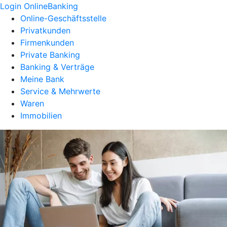
Login OnlineBanking
Online-Geschäftsstelle
Privatkunden
Firmenkunden
Private Banking
Banking & Verträge
Meine Bank
Service & Mehrwerte
Waren
Immobilien